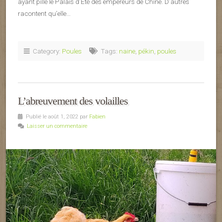
ayant pillé le Palais d’Été des empereurs de Chine. D’autres
racontent qu’elle…
Category:
Poules
Tags:
naine
,
pékin
,
poules
L’abreuvement des volailles
Publié le août 1, 2022 par
Fabien
Laisser un commentaire