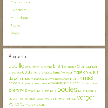
Champignon
Evénement
Maraichage
Poules
Verger
Étiquettes
abeille
bilan
Champignon
abreuvement
automne
bâtiments
eau
irrigation
jus
cire
curage
enfants
Faverolles
ferme
flyer
hiver
jus
miel
de pommes
marché
magasin à la ferme
maraîchage
naine
plantation
pleurote
Orpington
panneau solaire
plumes
poires
poules
pommes
potager
poulaillers
poule
poulet
produits
verger
serre
bio
pékin
restauration
ruches
récolte
vente directe
volières
Wyandotte
étang