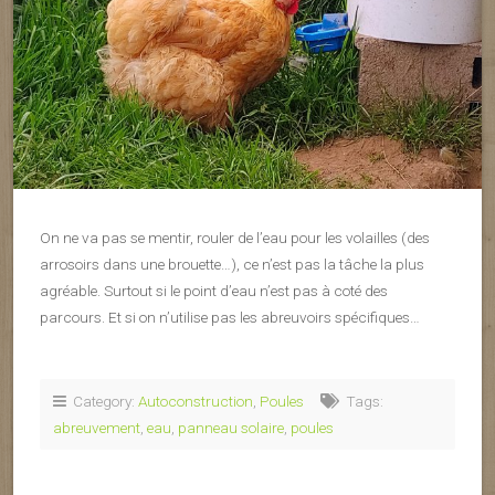
On ne va pas se mentir, rouler de l’eau pour les volailles (des
arrosoirs dans une brouette…), ce n’est pas la tâche la plus
agréable. Surtout si le point d’eau n’est pas à coté des
parcours. Et si on n’utilise pas les abreuvoirs spécifiques…
Category:
Autoconstruction
,
Poules
Tags:
abreuvement
,
eau
,
panneau solaire
,
poules