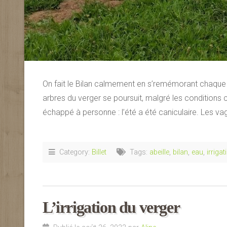
On fait le Bilan calmement en s’remémorant chaque 
arbres du verger se poursuit, malgré les conditions
échappé à personne : l’été a été caniculaire. Les v
Category:
Billet
Tags:
abeille
,
bilan
,
eau
,
irrigat
L’irrigation du verger