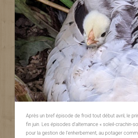
Après un bref épisode de froid tout début avril, le p
fin juin. Les épisodes d’alternance « soleil-crachin-s
pour la gestion de l’enherbement, au potager com