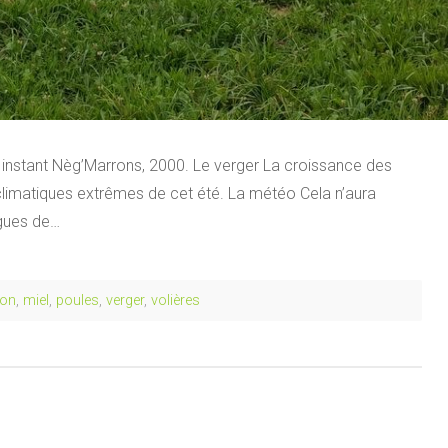
instant Nèg’Marrons, 2000. Le verger La croissance des
 climatiques extrêmes de cet été. La météo Cela n’aura
agues de…
ion
,
miel
,
poules
,
verger
,
volières