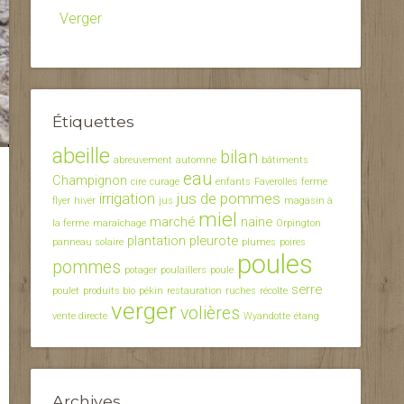
Verger
Étiquettes
abeille
bilan
abreuvement
automne
bâtiments
eau
Champignon
cire
curage
enfants
Faverolles
ferme
irrigation
jus de pommes
flyer
hiver
jus
magasin à
miel
marché
naine
la ferme
maraîchage
Orpington
plantation
pleurote
panneau solaire
plumes
poires
poules
pommes
potager
poulaillers
poule
serre
poulet
produits bio
pékin
restauration
ruches
récolte
verger
volières
vente directe
Wyandotte
étang
Archives