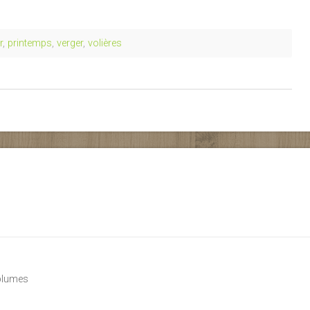
r
,
printemps
,
verger
,
volières
 plumes