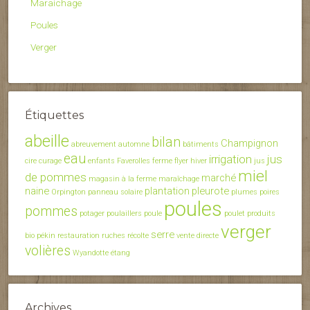
Maraichage
Poules
Verger
Étiquettes
abeille
bilan
Champignon
abreuvement
automne
bâtiments
eau
irrigation
jus
cire
curage
enfants
Faverolles
ferme
flyer
hiver
jus
miel
de pommes
marché
magasin à la ferme
maraîchage
naine
plantation
pleurote
Orpington
panneau solaire
plumes
poires
poules
pommes
potager
poulaillers
poule
poulet
produits
verger
serre
bio
pékin
restauration
ruches
récolte
vente directe
volières
Wyandotte
étang
Archives