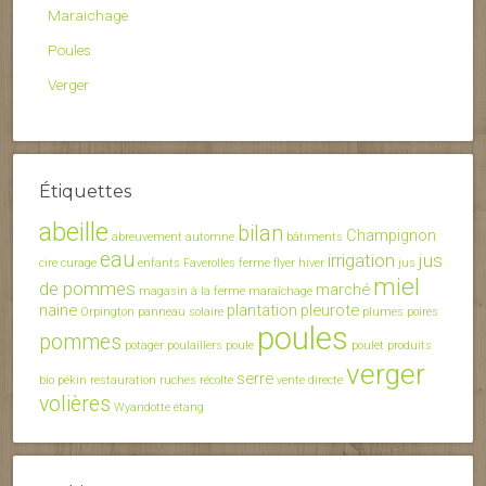
Maraichage
Poules
Verger
Étiquettes
abeille
bilan
Champignon
abreuvement
automne
bâtiments
eau
irrigation
jus
cire
curage
enfants
Faverolles
ferme
flyer
hiver
jus
miel
de pommes
marché
magasin à la ferme
maraîchage
naine
plantation
pleurote
Orpington
panneau solaire
plumes
poires
poules
pommes
potager
poulaillers
poule
poulet
produits
verger
serre
bio
pékin
restauration
ruches
récolte
vente directe
volières
Wyandotte
étang