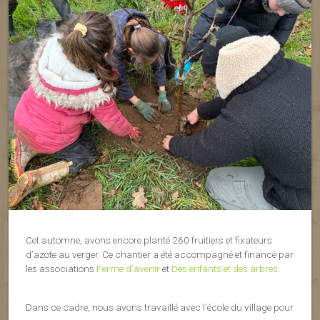
Cet automne, avons encore planté 260 fruitiers et fixateurs
d’azote au verger. Ce chantier a été accompagné et financé par
les associations
Ferme d’avenir
et
Des enfants et des arbres
.
Dans ce cadre, nous avons travaillé avec l’école du village pour