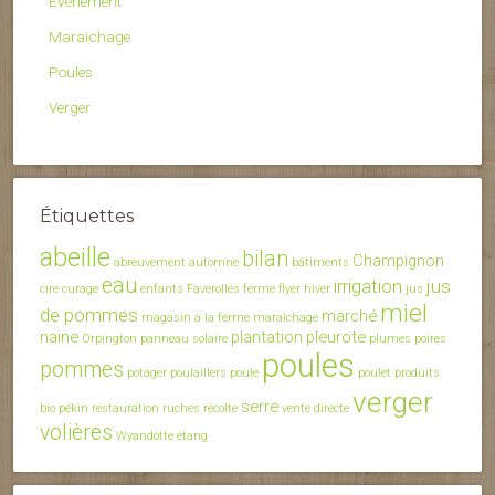
Evénement
Maraichage
Poules
Verger
Étiquettes
abeille
bilan
Champignon
abreuvement
automne
bâtiments
eau
irrigation
jus
cire
curage
enfants
Faverolles
ferme
flyer
hiver
jus
miel
de pommes
marché
magasin à la ferme
maraîchage
naine
plantation
pleurote
Orpington
panneau solaire
plumes
poires
poules
pommes
potager
poulaillers
poule
poulet
produits
verger
serre
bio
pékin
restauration
ruches
récolte
vente directe
volières
Wyandotte
étang