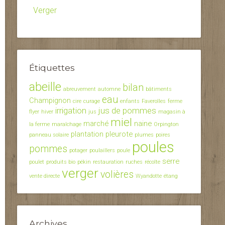
Verger
Étiquettes
abeille
bilan
abreuvement
automne
bâtiments
eau
Champignon
cire
curage
enfants
Faverolles
ferme
irrigation
jus de pommes
flyer
hiver
jus
magasin à
miel
marché
naine
la ferme
maraîchage
Orpington
plantation
pleurote
panneau solaire
plumes
poires
poules
pommes
potager
poulaillers
poule
serre
poulet
produits bio
pékin
restauration
ruches
récolte
verger
volières
vente directe
Wyandotte
étang
Archives