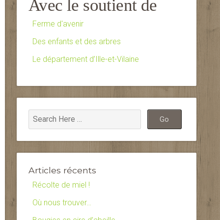
Avec le soutient de
Ferme d'avenir
Des enfants et des arbres
Le département d’Ille-et-Vilaine
Articles récents
Récolte de miel !
Où nous trouver…