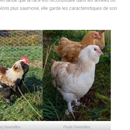
llemande que la race est reconstituée dans les années 80.
oris plus saumoné, elle garde les caractéristiques de son
Poule Faverolles
q Faverolles