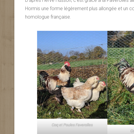
D’après Hervé Husson, c’est grâce à la Faverolles a
Hormis une forme légèrement plus allongée et un col
homologue française.
Coq et Poules Faverolles
Co