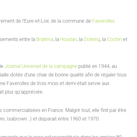
lièrement de l’Eure-et-Loir, de la commune de
Faverolles
.
isements entre la
Brahma
, la
Houdan
, la
Dorking
, la
Cochin
et
 le
Journal Universel de la campagne
publié en 1944, au
aille dotée d’une chair de bonne qualité afin de régaler tous
une Faverolles de trois mois et demi était servie aux
ait plus qu’appréciée.
s commercialisées en France. Malgré tout, elle finit par être
, Isabrown…) et disparait entre 1960 et 1970.