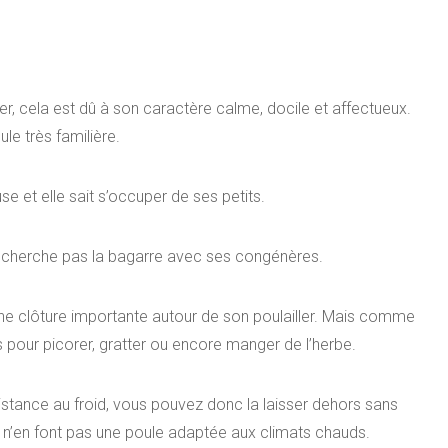
ler, cela est dû à son caractère calme, docile et affectueux.
le très familière.
se et elle sait s’occuper de ses petits.
e cherche pas la bagarre avec ses congénères.
ne clôture importante autour de son poulailler. Mais comme
s pour picorer, gratter ou encore manger de l’herbe.
stance au froid, vous pouvez donc la laisser dehors sans
s n’en font pas une poule adaptée aux climats chauds.