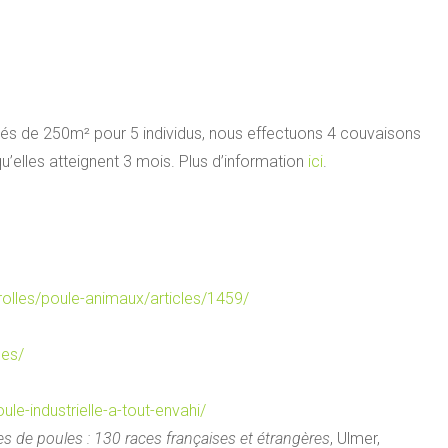
s de 250m² pour 5 individus, nous effectuons 4 couvaisons
’elles atteignent 3 mois. Plus d’information
ici
.
erolles/poule-animaux/articles/1459/
les/
e-industrielle-a-tout-envahi/
s de poules : 130 races françaises et étrangères
, Ulmer,