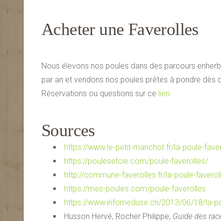
Acheter une Faverolles
Nous élevons nos poules dans des parcours enherbé
par an et vendons nos poules prêtes à pondre dès qu
Réservations ou questions sur ce
lien
.
Sources
https://www.le-petit-manchot.fr/la-poule-fav
https://poulesetcie.com/poule-faverolles/
http://commune-faverolles.fr/la-poule-faverol
https://mes-poules.com/poule-faverolles
https://www.infomeduse.ch/2013/06/18/la-poul
Husson Hervé, Rocher Philippe,
Guide des race