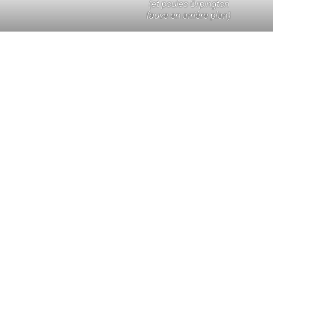
(et poules Orpington
fauve en arrière plan)