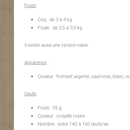
Poids
:
Coq : de 3 à 4 kg
Poule : de 2,5 à 3,5 kg
Il existe aussi une version naine.
Apparence
:
Couleur : froment argenté, saumoné, blanc, noi
Oeufs
:
Poids : 55 g
Couleur : coquille rosée
Nombre : entre 140 à 160 œufs/an