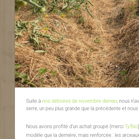
Suite à
nos déboires de novembre dernier
, nous n’
serre, un peu plus grande que la précédente et nous
Nous avons profité d’un achat groupé (merci
Ty’Bio
modèle que la dernière, mais renforcée : les arceau