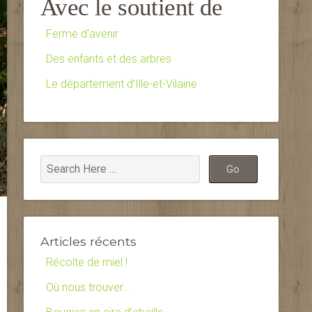
Avec le soutient de
Ferme d'avenir
Des enfants et des arbres
Le département d’Ille-et-Vilaine
Articles récents
Récolte de miel !
Où nous trouver…