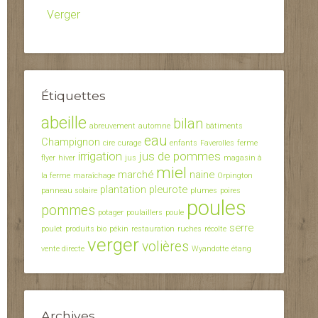
Verger
Étiquettes
abeille
bilan
abreuvement
automne
bâtiments
eau
Champignon
cire
curage
enfants
Faverolles
ferme
irrigation
jus de pommes
flyer
hiver
jus
magasin à
miel
marché
naine
la ferme
maraîchage
Orpington
plantation
pleurote
panneau solaire
plumes
poires
poules
pommes
potager
poulaillers
poule
serre
poulet
produits bio
pékin
restauration
ruches
récolte
verger
volières
vente directe
Wyandotte
étang
Archives