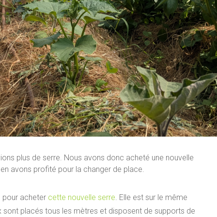
avions plus de serre. Nous avons donc acheté une nouvelle
 en avons profité pour la changer de place.
) pour acheter
cette nouvelle serre
. Elle est sur le même
x sont placés tous les mètres et disposent de supports de