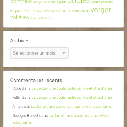
poules
pommes
potager
poulaillers
poule
poulet
produits
verger
serre
bio
pékin
restauration
ruches
récolte
vente directe
volières
Wyandotte
étang
Archives
Archives
Commentaires récents
Roué
dans
La Janzé : une poule rustique, vive et attachante.
keller
dans
La Janzé : une poule rustique, vive et attachante.
Aline
dans
La Janzé : une poule rustique, vive et attachante.
Georges Burdet
dans
La Janzé : une poule rustique, vive et
attachante.