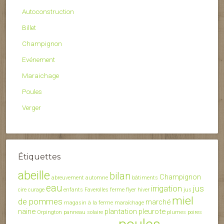
Autoconstruction
Billet
Champignon
Evénement
Maraichage
Poules
Verger
Étiquettes
abeille
bilan
Champignon
abreuvement
automne
bâtiments
eau
irrigation
jus
cire
curage
enfants
Faverolles
ferme
flyer
hiver
jus
miel
de pommes
marché
magasin à la ferme
maraîchage
naine
plantation
pleurote
Orpington
panneau solaire
plumes
poires